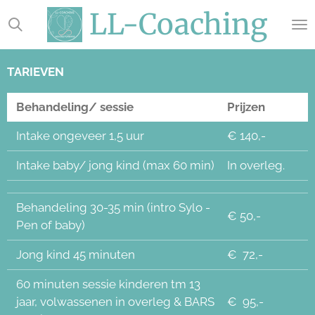
LL-Coaching
Ga
direct
naar
de
TARIEVEN
hoofdinhoud
Behandeling/ sessie
Prijzen
Intake ongeveer 1,5 uur
€ 140,-
Intake baby/ jong kind (max 60 min)
In overleg.
Behandeling 30-35 min (intro Sylo -
€ 50,-
Pen of baby)
Jong kind 45 minuten
€ 72,-
60 minuten sessie kinderen tm 13
jaar, volwassenen in overleg & BARS
€ 95,-