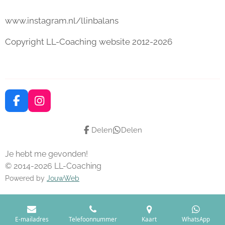
www.instagram.nl/llinbalans
Copyright LL-Coaching website 2012-2026
F
I
a
n
c
s
Delen
Delen
e
t
b
a
Je hebt me gevonden!
o
g
o
r
© 2014-2026 LL-Coaching
k
a
Powered by
JouwWeb
m
E-mailadres
Telefoonnummer
Kaart
WhatsApp