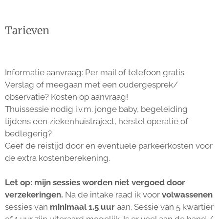
Tarieven
Informatie aanvraag: Per mail of telefoon gratis
Verslag of meegaan met een oudergesprek/
observatie? Kosten op aanvraag!
Thuissessie nodig i.v.m. jonge baby, begeleiding
tijdens een ziekenhuistraject, herstel operatie of
bedlegerig?
Geef de reistijd door en eventuele parkeerkosten voor
de extra kostenberekening.
Let op: mijn sessies worden niet vergoed door
verzekeringen.
Na de intake raad ik voor
volwassenen
sessies van
minimaal 1.5 uur
aan. Sessie van 5 kwartier
of 1 uur zijn uiteraard mogelijk. Is er veel aan de hand /